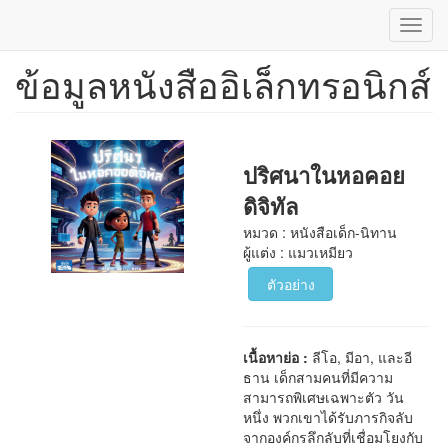
Toggl
navig
ข้อมูลหนังสืออิเล็กทรอนิกส์
ข้าม
ไป
ยัง
เนื้อหา
หลัก
ปริศนาในหอคอย
ดิจิทัล
หมวด : หนังสือเด็ก-นิทาน
ผู้แต่ง : แมวเหมียว
ตัวอย่าง
เนื้อหาย่อ :
ลีโอ, มีอา, และอี
ธาน เด็กสามคนที่มีความ
สามารถพิเศษเฉพาะตัว วัน
หนึ่ง พวกเขาได้รับภารกิจลับ
จากองค์กรลึกลับที่เชื่อมโยงกับ