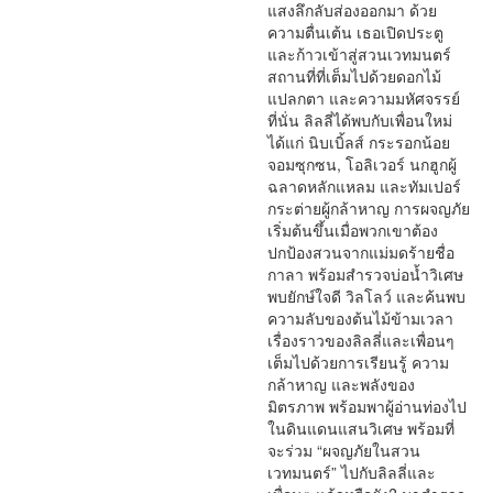
แสงลึกลับส่องออกมา ด้วย
ความตื่นเต้น เธอเปิดประตู
และก้าวเข้าสู่สวนเวทมนตร์
สถานที่ที่เต็มไปด้วยดอกไม้
แปลกตา และความมหัศจรรย์
ที่นั่น ลิลลี่ได้พบกับเพื่อนใหม่
ได้แก่ นิบเบิ้ลส์ กระรอกน้อย
จอมซุกซน, โอลิเวอร์ นกฮูกผู้
ฉลาดหลักแหลม และทัมเปอร์
กระต่ายผู้กล้าหาญ การผจญภัย
เริ่มต้นขึ้นเมื่อพวกเขาต้อง
ปกป้องสวนจากแม่มดร้ายชื่อ
กาลา พร้อมสำรวจบ่อน้ำวิเศษ
พบยักษ์ใจดี วิลโลว์ และค้นพบ
ความลับของต้นไม้ข้ามเวลา
เรื่องราวของลิลลี่และเพื่อนๆ
เต็มไปด้วยการเรียนรู้ ความ
กล้าหาญ และพลังของ
มิตรภาพ พร้อมพาผู้อ่านท่องไป
ในดินแดนแสนวิเศษ พร้อมที่
จะร่วม “ผจญภัยในสวน
เวทมนตร์” ไปกับลิลลี่และ