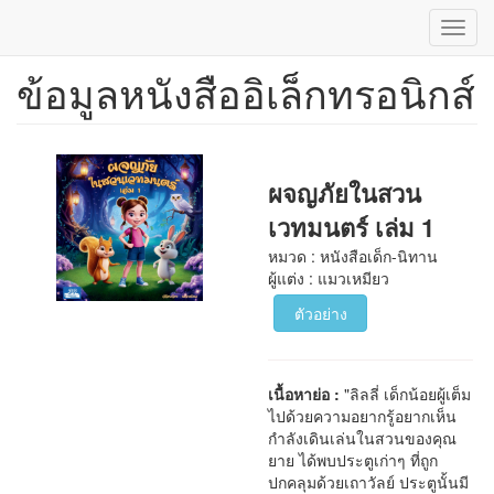
Toggl
navig
ข้อมูลหนังสืออิเล็กทรอนิกส์
ข้าม
ไป
ยัง
เนื้อหา
หลัก
ผจญภัยในสวน
เวทมนตร์ เล่ม 1
หมวด : หนังสือเด็ก-นิทาน
ผู้แต่ง : แมวเหมียว
ตัวอย่าง
เนื้อหาย่อ :
"ลิลลี่ เด็กน้อยผู้เต็ม
ไปด้วยความอยากรู้อยากเห็น
กำลังเดินเล่นในสวนของคุณ
ยาย ได้พบประตูเก่าๆ ที่ถูก
ปกคลุมด้วยเถาวัลย์ ประตูนั้นมี