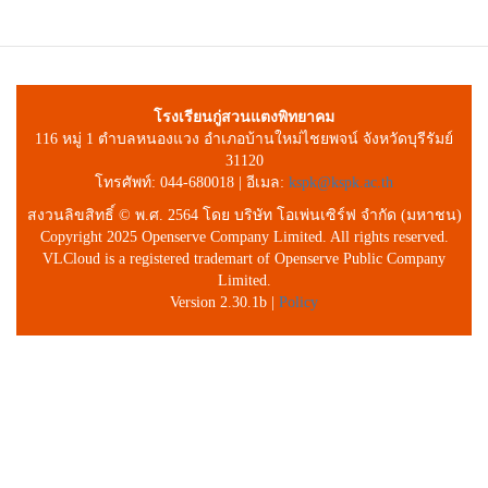
โรงเรียนกู่สวนแตงพิทยาคม
116 หมู่ 1 ตำบลหนองแวง อำเภอบ้านใหม่ไชยพจน์ จังหวัดบุรีรัมย์
31120
โทรศัพท์: 044-680018 | อีเมล:
kspk@kspk.ac.th
สงวนลิขสิทธิ์ © พ.ศ. 2564 โดย บริษัท โอเพ่นเซิร์ฟ จำกัด (มหาชน)
Copyright 2025 Openserve Company Limited. All rights reserved.
VLCloud is a registered trademart of Openserve Public Company
Limited.
Version 2.30.1b |
Policy