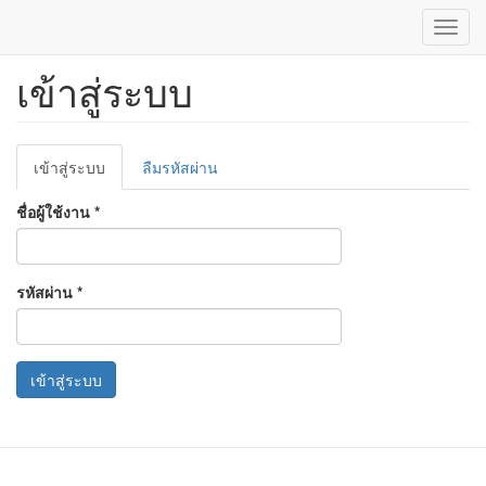
Toggl
navig
เข้าสู่ระบบ
ข้าม
ไป
ยัง
เนื้อหา
Primary
หลัก
เข้าสู่ระบบ
(แท็บ
ลืมรหัสผ่าน
tabs
ปัจจุบัน)
ชื่อผู้ใช้งาน
*
รหัสผ่าน
*
เข้าสู่ระบบ