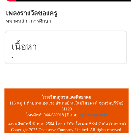
เพลงรางวัลของครู
หมวดหลัก : การศึกษา
เนื้อหา
-
โรงเรียนกู่สวนแตงพิทยาคม
116 หมู่ 1 ตำบลหนองแวง อำเภอบ้านใหม่ไชยพจน์ จังหวัดบุรีรัมย์
31120
โทรศัพท์: 044-680018 | อีเมล:
kspk@kspk.ac.th
สงวนลิขสิทธิ์ © พ.ศ. 2564 โดย บริษัท โอเพ่นเซิร์ฟ จำกัด (มหาชน)
Copyright 2025 Openserve Company Limited. All rights reserved.