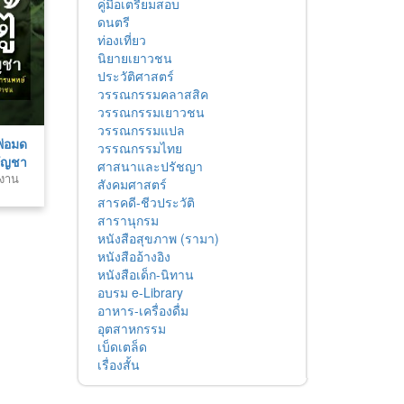
คู่มือเตรียมสอบ
ดนตรี
ท่องเที่ยว
นิยายเยาวชน
ประวัติศาสตร์
วรรณกรรมคลาสสิค
วรรณกรรมเยาวชน
วรรณกรรมแปล
พ่อมด
วรรณกรรมไทย
ัญชา
ศาสนาและปรัชญา
รงาน
เร็ง
สังคมศาสตร์
สารคดี-ชีวประวัติ
สารานุกรม
หนังสือสุขภาพ (รามา)
หนังสืออ้างอิง
หนังสือเด็ก-นิทาน
อบรม e-Library
อาหาร-เครื่องดื่ม
อุตสาหกรรม
เบ็ดเตล็ด
เรื่องสั้น