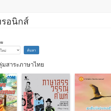
ทรอนิกส์
าม
ค้นหา
ลุ่มสาระภาษาไทย