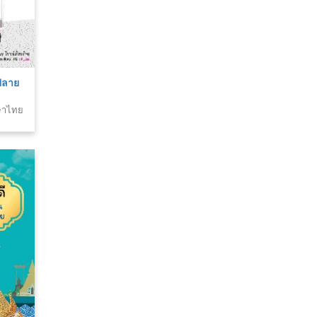
ปลาย
าษาไทย