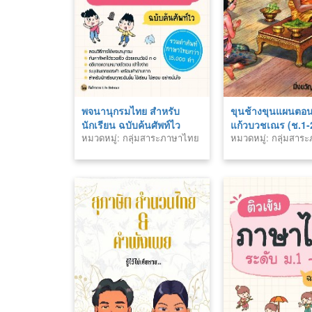
พจนานุกรมไทย สำหรับ
ขุนช้างขุนแผนตอ
นักเรียน ฉบับค้นศัพท์ไว
แก้วบวชเณร (ช.1-
หมวดหมู่: กลุ่มสาระภาษาไทย
หมวดหมู่: กลุ่มสา