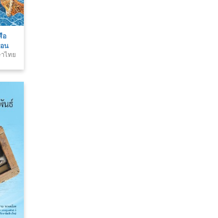
ือ
ตอน
าษาไทย