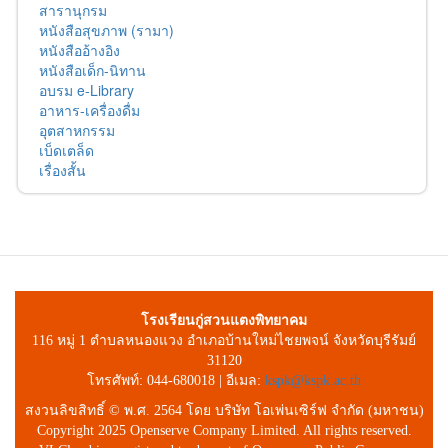
สารานุกรม
หนังสือสุขภาพ (รามา)
หนังสืออ้างอิง
หนังสือเด็ก-นิทาน
อบรม e-Library
อาหาร-เครื่องดื่ม
อุตสาหกรรม
เบ็ดเตล็ด
เรื่องสั้น
โรงเรียนกู่สวนแตงพิทยาคม
116 หมู่ 1 ตำบลหนองแวง อำเภอบ้านใหม่ไชยพจน์ จังหวัดบุรีรัมย์
31120
โทรศัพท์: 044-680018 | อีเมล:
kspk@kspk.ac.th
สงวนลิขสิทธิ์ © พ.ศ. 2564 โดย บริษัท โอเพ่นเซิร์ฟ จำกัด (มหาชน)
Copyright 2025 Openserve Company Limited. All rights reserved.