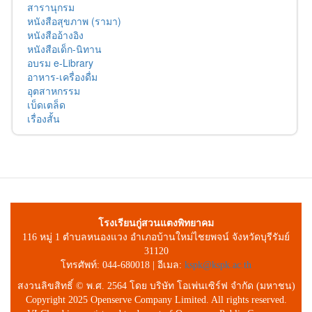
สารานุกรม
หนังสือสุขภาพ (รามา)
หนังสืออ้างอิง
หนังสือเด็ก-นิทาน
อบรม e-Library
อาหาร-เครื่องดื่ม
อุตสาหกรรม
เบ็ดเตล็ด
เรื่องสั้น
โรงเรียนกู่สวนแตงพิทยาคม
116 หมู่ 1 ตำบลหนองแวง อำเภอบ้านใหม่ไชยพจน์ จังหวัดบุรีรัมย์
31120
โทรศัพท์: 044-680018 | อีเมล:
kspk@kspk.ac.th
สงวนลิขสิทธิ์ © พ.ศ. 2564 โดย บริษัท โอเพ่นเซิร์ฟ จำกัด (มหาชน)
Copyright 2025 Openserve Company Limited. All rights reserved.